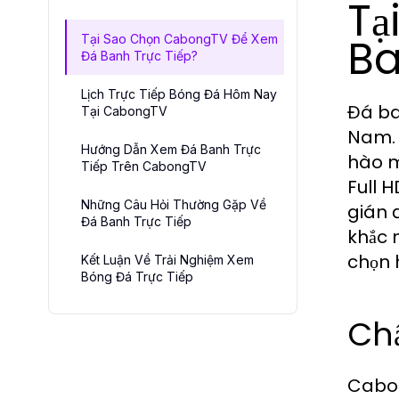
Tạ
Ba
Tại Sao Chọn CabongTV Để Xem
Đá Banh Trực Tiếp?
Lịch Trực Tiếp Bóng Đá Hôm Nay
Đá ba
Tại CabongTV
Nam. 
Hướng Dẫn Xem Đá Banh Trực
hào m
Tiếp Trên CabongTV
Full 
Những Câu Hỏi Thường Gặp Về
gián 
Đá Banh Trực Tiếp
khắc 
chọn 
Kết Luận Về Trải Nghiệm Xem
Bóng Đá Trực Tiếp
Chấ
Cabon