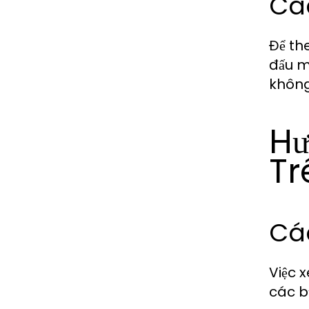
Các
Để th
đấu m
không 
Hư
Tr
Các
Việc 
các b