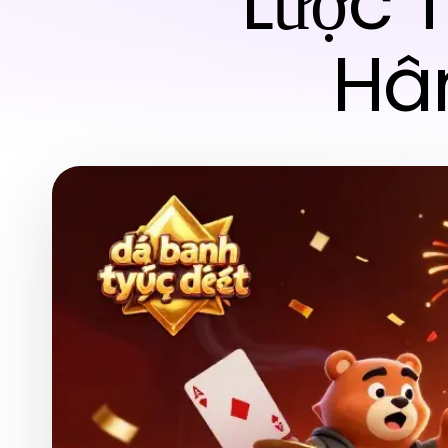
Lược 
Hâ