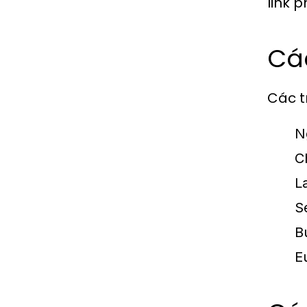
link 
Các
Các t
N
C
L
S
B
E