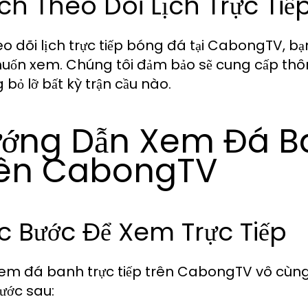
h Theo Dõi Lịch Trực Tiế
eo dõi lịch trực tiếp bóng đá tại CabongTV, bạn
uốn xem. Chúng tôi đảm bảo sẽ cung cấp thông
bỏ lỡ bất kỳ trận cầu nào.
ớng Dẫn Xem Đá Ba
ên CabongTV
 Bước Để Xem Trực Tiếp
xem đá banh trực tiếp trên CabongTV vô cùng 
ước sau: