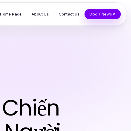
Home Page
About Us
Contact us
Blog / News
 Chiến