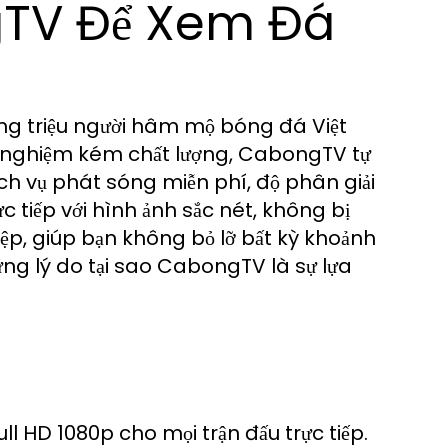
gTV Để Xem Đá
hàng triệu người hâm mộ bóng đá Việt
ải nghiệm kém chất lượng, CabongTV tự
ch vụ phát sóng miễn phí, độ phân giải
c tiếp với hình ảnh sắc nét, không bị
ệp, giúp bạn không bỏ lỡ bất kỳ khoảnh
ững lý do tại sao CabongTV là sự lựa
 HD 1080p cho mọi trận đấu trực tiếp.