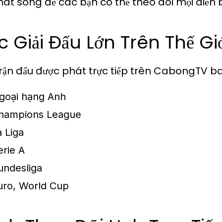
phát sóng để các bạn có thể theo dõi mọi diễn b
 Giải Đấu Lớn Trên Thế Gi
rận đấu được phát trực tiếp trên CabongTV b
goại hạng Anh
hampions League
a Liga
erie A
undesliga
uro, World Cup