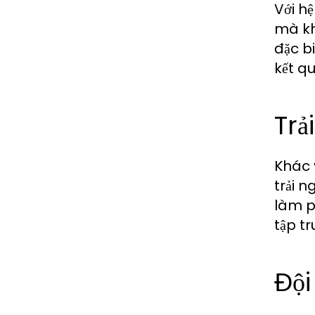
Với h
mà kh
đặc b
kết qu
Tr
Khác 
trải 
làm p
tập t
Đội