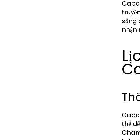
Cabon
truyề
sống 
nhận 
Lị
C
Thô
Cabong
thể dễ
Champ